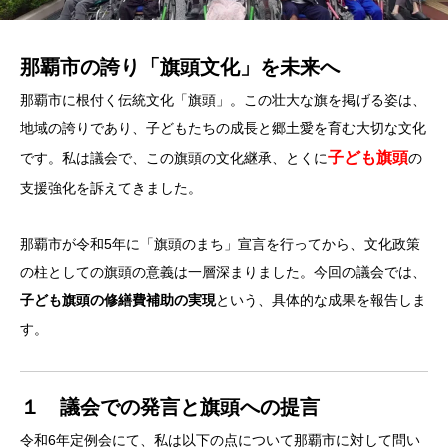
那覇市の誇り「旗頭文化」を未来へ
那覇市に根付く伝統文化「旗頭」。この壮大な旗を掲げる姿は、
地域の誇りであり、子どもたちの成長と郷土愛を育む大切な文化
子ども旗頭
です。私は議会で、この旗頭の文化継承、とくに
の
支援強化を訴えてきました。
那覇市が令和5年に「旗頭のまち」宣言を行ってから、文化政策
の柱としての旗頭の意義は一層深まりました。今回の議会では、
という、具体的な成果を報告しま
子ども旗頭の修繕費補助の実現
す。
１ 議会での発言と旗頭への提言
令和6年定例会にて、私は以下の点について那覇市に対して問い