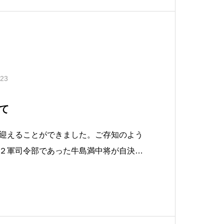
.23
て
迎えることができました。ご存知のよう
２軍司令部であった牛島満中将が自決を
織的戦闘が終結した日です。しかしなが
人における戦闘は、６月２４日以降も長
皇室でも