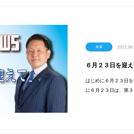
2022.06
米軍
６月２３日を迎え
はじめに６月２３日を
に６月２３日は、第３
し、沖縄戦において組
ら、組織ではない各個
い間あったそうです。