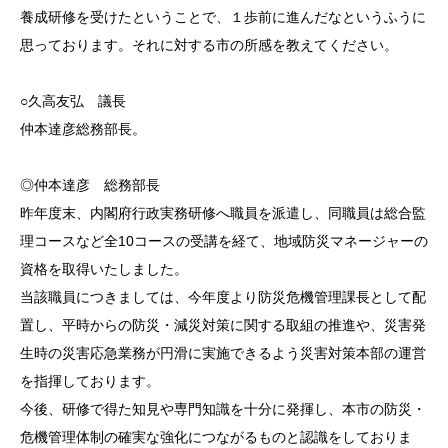
養成研修を受けたということで、１歩前に進んだなというふうに
思っております。それに対する市の所感を教えてください。
○久高友弘 議長
仲本達彦総務部長。
◎仲本達彦 総務部長
昨年度末、内閣府行政実務研修へ職員を派遣し、同職員は総合監
理コースなど全10コースの受講を経て、地域防災マネージャーの
資格を取得いたしました。
当該職員につきましては、今年度より防災危機管理課長として配
置し、平時からの防災・減災対策に関する取組の推進や、災害発
生時の災害応急業務が円滑に実施できるよう災害対策本部の運営
を指揮しております。
今後、研修で得た知見や専門知識を十分に発揮し、本市の防災・
危機管理体制の確実な強化につながるものと認識をしておりま