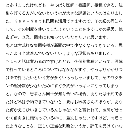
とありましたけれども、やっぱり医師・看護師、接種できる、注
射を打てる方が少ないというのが大きな課題というのはありまし
た。Ｋｅｙ－Ｎｅｔも民間も活用できますので、その辺の周知を
して、その制度を使いましたよということを多くほかの県民、他
市町村、企業、団体にも知っていただきたいと思います。
あとは大規模な集団接種が新聞の中で少なくなってきている。思
ったより全然進んでいないというような現状もありました。
ちょっと話は変わるのですけれども、今個別接種といって、医院
で打っているところについてはなかなかすぐ、やっぱりかかりつ
け医で打ちたいという方が多くいらっしゃいまして、そのワクチ
ンの配分数が少ないためにすぐ予約がいっぱいになってしまう
と。なので、患者さん同士が知り合いの場合、あなたは予約でき
たけど私は予約できていないと。要はお医者さんのほうが、あな
た何かえこひいきしているんじゃないのと言われて、医師がせっ
かく前向きに頑張っているのに、差別じゃないですけど、間違っ
たようなことを、正しい正当な判断というか、評価を受けていな