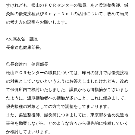
すけれども、松山のＰＣＲセンターの職員、あと柔道整復師、鍼
灸師の優先接種及びＫｅｙ－Ｎｅｔの活用について、改めて当局
の考え方の説明をお願いします。
○久高友弘 議長
長嶺達也健康部長。
◎長嶺達也 健康部長
松山ＰＣＲセンターの職員については、昨日の答弁では優先接種
の対象としていないというふうにお答えしましたけれども、改め
て保健所内で検討いたしました。議員からも御指摘がございまし
たように、濃厚接触者への接触が多いこと、これに鑑みまして、
優先接種の対象としての方向で調整をしてまいります。
また、柔道整復師、鍼灸師につきましては、東京都を含め先進地
事例を勘案しながら、どのような方々から優先的に接種していく
か検討してまいります。