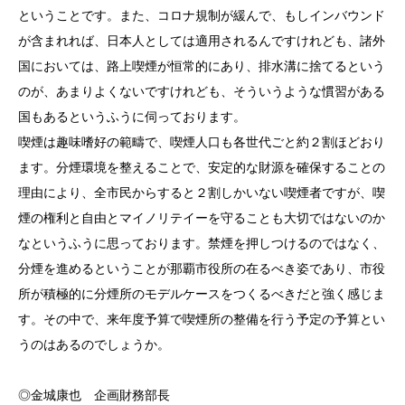
ということです。また、コロナ規制が緩んで、もしインバウンド
が含まれれば、日本人としては適用されるんですけれども、諸外
国においては、路上喫煙が恒常的にあり、排水溝に捨てるという
のが、あまりよくないですけれども、そういうような慣習がある
国もあるというふうに伺っております。
喫煙は趣味嗜好の範疇で、喫煙人口も各世代ごと約２割ほどおり
ます。分煙環境を整えることで、安定的な財源を確保することの
理由により、全市民からすると２割しかいない喫煙者ですが、喫
煙の権利と自由とマイノリテイーを守ることも大切ではないのか
なというふうに思っております。禁煙を押しつけるのではなく、
分煙を進めるということが那覇市役所の在るべき姿であり、市役
所が積極的に分煙所のモデルケースをつくるべきだと強く感じま
す。その中で、来年度予算で喫煙所の整備を行う予定の予算とい
うのはあるのでしょうか。
◎金城康也 企画財務部長