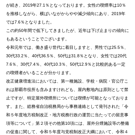
が続き、2019年27.1％となっております。女性の喫煙率は10％
を推移しながら、横ばいながからやや減少傾向にあり、2019年
では7.6％となりました。
この約50年間で低下してきましたが、近年は下げ止まりの傾向に
もあるということでございます。
令和元年では、働き盛り世代に着目しますと、男性では25.5％、
30代33.2％、40代36.5％、50代は31.8％となり、女性では20代
7.6％、30代7.4％、40代10.3％、50代12.9％と比較的ある一定
の喫煙者がいることが分かります。
改正健康増進法においては、第一種施設、学校・病院・官公庁こ
れは那覇市役所も含みますけれども、屋内敷地内は原則として禁
止ですが、特定屋外喫煙所については喫煙が可能となっておりま
す。また、総務省自治税務局から事務連絡として発刊された「令
和５年度地方税制改正・地方税務行政の運営に当たっての留意事
項等について」第２項その他第10項には、屋外分煙施設等の整備
の促進に関して、令和５年度与党税制改正大綱において、令和４