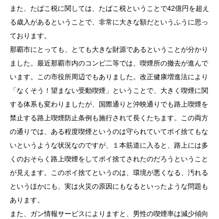
また、たばこ税に関しては、たばこ税ということで42億円を超え
る歳入があるということで、非常に大きな額だというふうに思っ
ております。
那覇市にとっても、とても大きな財源であるということが分かり
ました。最近那覇市内のコンビ二等では、喫煙所の撤去が進んで
います。この市役所周辺でもありました。改正健康増進法により
「なくそう！望まない受動喫煙」ということで、大きく喫煙に関
する体系も変わりましたが、国際通りと沖映通りでも路上喫煙を
禁止する路上喫煙防止条例も施行されて長くたちます。この両方
の通りでは、ある程度喫煙というのは守られていてポイ捨てもな
いというような状況なのですが、１本筋道に入ると、路上には多
くのおそらく路上喫煙をしてポイ捨てされたのだろうということ
が見えます。このポイ捨てというのは、環境が悪くなる、汚れる
というほかにも、実は火災の原因にもなるといったような問題も
あります。
また、ガン情報サービスによりますと、男性の喫煙率は減少傾向