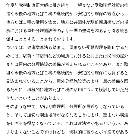
年度与党税制改正大綱に引き続き、「望まない受動喫煙対策の推
進や今後の地方たばこ税の継続的かつ安定的な確保の観点から、
地方たばこ税の活用を含め、地方公共団体が駅前商店街などの場
所における屋外分煙施設等のより一層の整備を図るよう引き続き
促すこととする」とされております。
ついては、健康増進法も踏まえ、望まない受動喫煙を防止するた
めには、駅前・商店街などの場所における公共または民間の屋外
または屋内の分煙施設の整備が考えられるところであり、また取
組や今後の地方たばこ税の継続的かつ安定的な確保にも資すると
見込まれていることから、屋外分煙施設等のより一層の整備を図
るために、積極的に地方たばこ税の活用について検討していただ
きたいということがあります。
そのような中で、やはり喫煙所、分煙所が最近なくなっている
と、そして適切な喫煙場所がなくなることにより、望まない喫煙
をせざるを得なくなっている。これは違法性があるというか、あ
まりよくないことですけれども、現状的に言うとポイ捨てがある