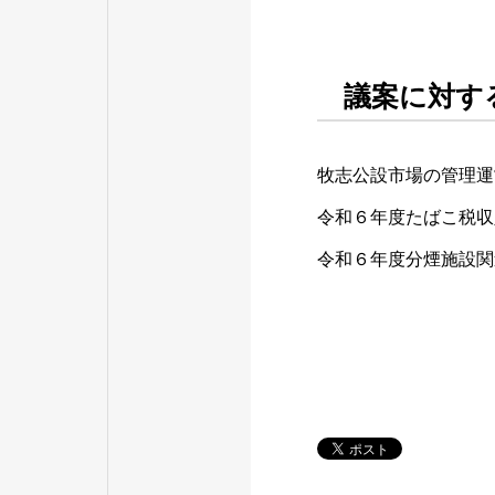
議案に対す
牧志公設市場の管理運
令和６年度たばこ税収
令和６年度分煙施設関