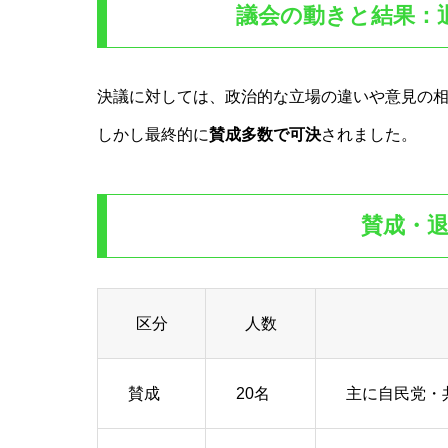
議会の動きと結果：
決議に対しては、政治的な立場の違いや意見の
しかし最終的に
賛成多数で可決
されました。
賛成・
区分
人数
賛成
20名
主に自民党・