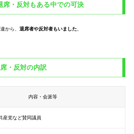
退席・反対もある中での可決
相違から、
退席者や反対者もいました
。
退席・反対の内訳
内容・会派等
共産党など賛同議員