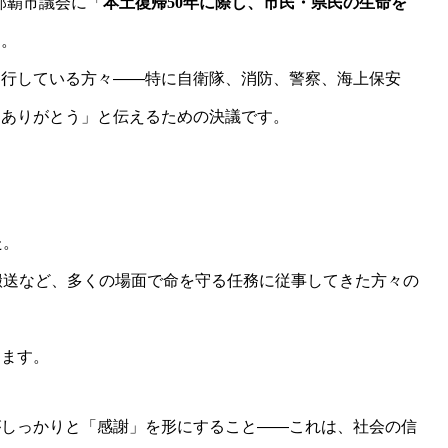
は那覇市議会に「
本土復帰50年に際し、市民・県民の生命を
た。
遂行している方々――特に自衛隊、消防、警察、海上保安
「ありがとう」と伝えるための決議です。
た。
搬送など、多くの場面で命を守る任務に従事してきた方々の
ります。
がしっかりと「感謝」を形にすること――これは、社会の信