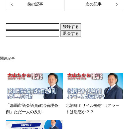
前の記事
次の記事
関連記事
「那覇市議会議員政治倫理条
北朝鮮ミサイル発射！Jアラー
例」ただ一人の反対
トは迷惑か？？