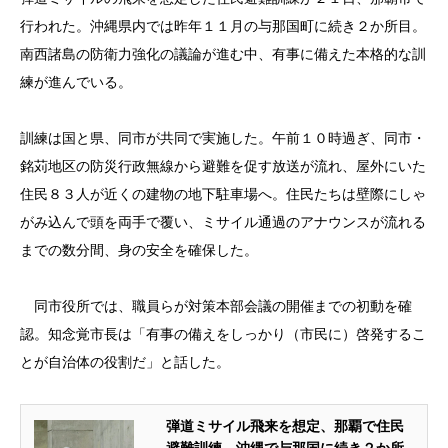
行われた。沖縄県内では昨年１１月の与那国町に続き２か所目。
南西諸島の防衛力強化の議論が進む中、有事に備えた本格的な訓
練が進んでいる。
訓練は国と県、同市が共同で実施した。午前１０時過ぎ、同市・
銘苅地区の防災行政無線から避難を促す放送が流れ、屋外にいた
住民８３人が近くの建物の地下駐車場へ。住民たちは壁際にしゃ
がみ込んで頭を両手で覆い、ミサイル通過のアナウンスが流れる
までの数分間、身の安全を確保した。
同市役所では、職員らが対策本部会議の開催までの初動を確
認。知念覚市長は「有事の備えをしっかり（市民に）啓発するこ
とが自治体の役割だ」と話した。
弾道ミサイル飛来を想定、那覇で住民