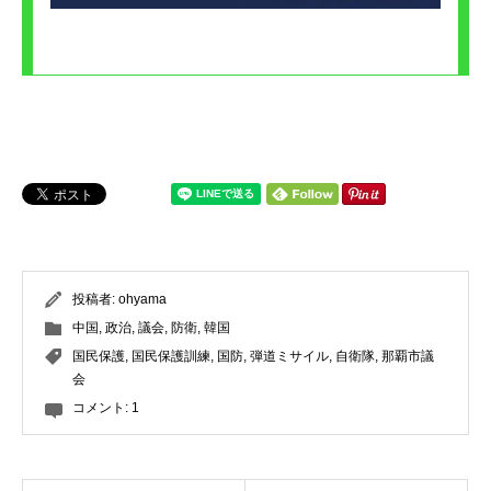
投稿者:
ohyama
中国
,
政治
,
議会
,
防衛
,
韓国
国民保護
,
国民保護訓練
,
国防
,
弾道ミサイル
,
自衛隊
,
那覇市議
会
コメント:
1