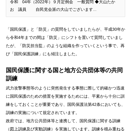
令和 04年（2022年）９月定例会 一般質問 ◆大山たか
お 議員 自民党会派の大山でございます...
「国民保護」と「防災」の質問をしていましたらが、平成30年か
ら令和4年までの間は「防災」にシフトを置いて質問していまし
たが、「防災担当監」のような組織を作っていくという事で、再
び「国民保護訓練」にも傾注しました。
国民保護に関する国と地方公共団体等の共同
訓練
武力攻撃事態等のように突然発生する事態に際して的確かつ迅速
に国民保護のための措置を実施するためには、平素から十分に訓
練をしておくことが重要であり、
国民保護法第42条
においても、
訓練の実施について規定されています。
政府では、地方公共団体等と連携して、国民保護に関する訓練
（図上訓練及び実動訓練）を実施しています。訓練を積み重ねる