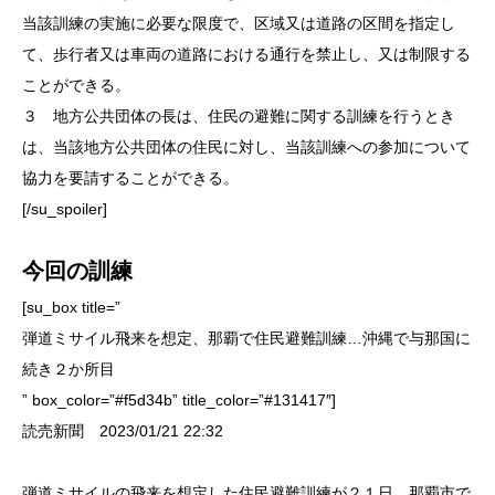
当該訓練の実施に必要な限度で、区域又は道路の区間を指定し
て、歩行者又は車両の道路における通行を禁止し、又は制限する
ことができる。
３ 地方公共団体の長は、住民の避難に関する訓練を行うとき
は、当該地方公共団体の住民に対し、当該訓練への参加について
協力を要請することができる。
[/su_spoiler]
今回の訓練
[su_box title=”
弾道ミサイル飛来を想定、那覇で住民避難訓練…沖縄で与那国に
続き２か所目
” box_color=”#f5d34b” title_color=”#131417″]
読売新聞 2023/01/21 22:32
弾道ミサイルの飛来を想定した住民避難訓練が２１日、那覇市で