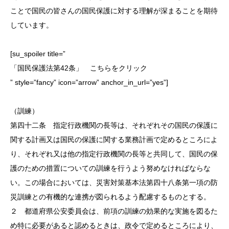
ことで国民の皆さんの国民保護に対する理解が深まることを期待
しています。
[su_spoiler title=”
「国民保護法第42条」 こちらをクリック
” style=”fancy” icon=”arrow” anchor_in_url=”yes”]
（訓練）
第四十二条 指定行政機関の長等は、それぞれその国民の保護に
関する計画又は国民の保護に関する業務計画で定めるところによ
り、それぞれ又は他の指定行政機関の長等と共同して、国民の保
護のための措置についての訓練を行うよう努めなければならな
い。この場合においては、災害対策基本法第四十八条第一項の防
災訓練との有機的な連携が図られるよう配慮するものとする。
２ 都道府県公安委員会は、前項の訓練の効果的な実施を図るた
め特に必要があると認めるときは、政令で定めるところにより、