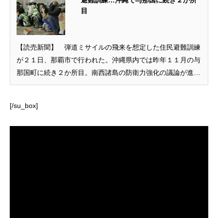
避難訓練…沖縄で与那国に続き２か所
目
【読売新聞】 弾道ミサイルの飛来を想定した住民避難訓練
が２１日、那覇市で行われた。沖縄県内では昨年１１月の与
那国町に続き２か所目。南西諸島の防衛力強化の議論が進む
中、有事に備えた本格的な訓練が進んでいる。 訓練は国と
県、同市が共同で
[/su_box]